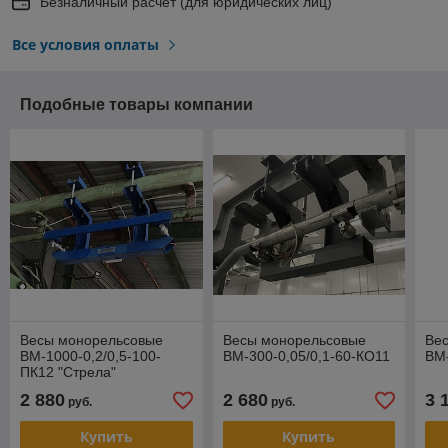
Безналичный расчет (для юридических лиц)
Все условия оплаты
Подобные товары компании
Весы монорельсовые
Весы монорельсовые
Ве
ВМ-1000-0,2/0,5-100-
ВМ-300-0,05/0,1-60-КО11
ВМ-
ПК12 "Стрела"
2 880
2 680
3 
руб.
руб.
Купить
Купить