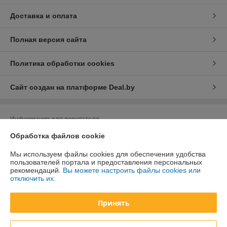
Доставка и оплата
Полная версия сайта
Политика обработки cookies
Сайт создан на платформе Deal.by
Информация для покупателя
Обработка файлов cookie
Юридическое лицо:
ЗАО «Завод весоизмерительного оборудования»
220099, г. Минск, 1-й Рижский пер., 16, к. 5
Мы используем файлы cookies для обеспечения удобства
Регистрационный номер ЕГР: 691357099
пользователей портала и предоставления персональных
рекомендаций.
Вы можете настроить файлы cookies или
УНП: 691357099
отключить их.
Регистрационный орган: Воложинский райисполком
Принять
Дата регистрации компании: 22.08.2012
Ссылка на свидетельство/лицензию