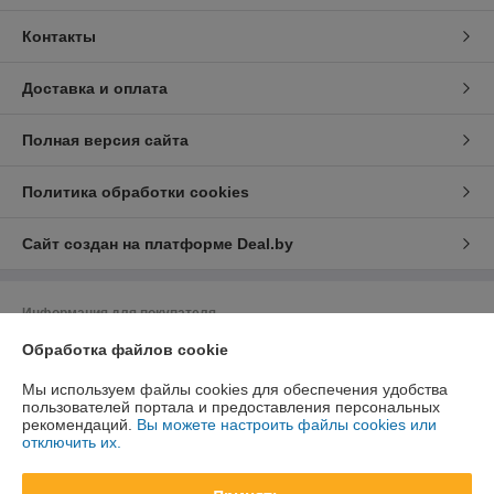
Контакты
Доставка и оплата
Полная версия сайта
Политика обработки cookies
Сайт создан на платформе Deal.by
Информация для покупателя
Обработка файлов cookie
Юридическое лицо:
ЗАО «Завод весоизмерительного оборудования»
220099, г. Минск, 1-й Рижский пер., 16, к. 5
Мы используем файлы cookies для обеспечения удобства
Регистрационный номер ЕГР: 691357099
пользователей портала и предоставления персональных
рекомендаций.
Вы можете настроить файлы cookies или
УНП: 691357099
отключить их.
Регистрационный орган: Воложинский райисполком