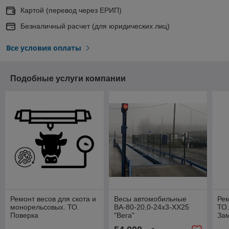
Картой (перевод через ЕРИП)
Безналичный расчет (для юридических лиц)
Все условия оплаты
Подобные услуги компании
Ремонт весов для скота и
Весы автомобильные
Рем
монорельсовых. ТО.
ВА-80-20,0-24х3-XX25
ТО
Поверка
"Вега"
Зам